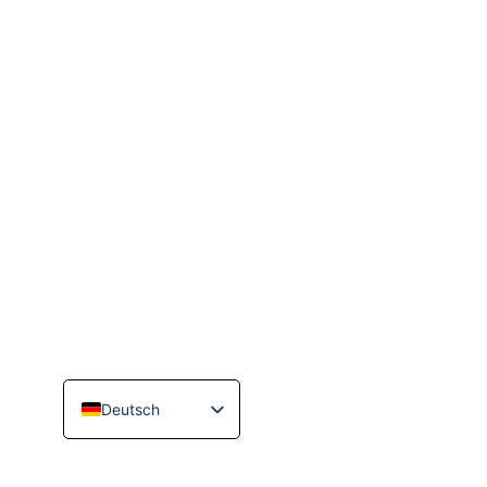
Musikunterhaltung
Suche
info(at)bakermusik.de
eos
Empfehlungen
+49 172 436 2012
Deutsch
English (Canada)